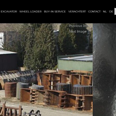
EXCAVATOR
WHEEL LOADER
BUY-IN SERVICE
VERACHTERT
CONTACT
NL
DE
Previous Image
Next Image
12 (1)