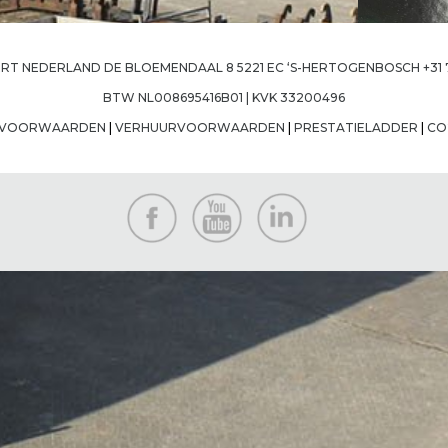
T NEDERLAND DE BLOEMENDAAL 8 5221 EC ‘S-HERTOGENBOSCH +31 73
BTW NL008695416B01 | KVK 33200496
GSVOORWAARDEN
|
VERHUURVOORWAARDEN
|
PRESTATIELADDER
|
CO