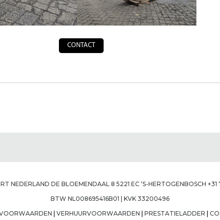
CONTACT
T NEDERLAND DE BLOEMENDAAL 8 5221 EC ‘S-HERTOGENBOSCH +31 73
BTW NL008695416B01 | KVK 33200496
GSVOORWAARDEN
|
VERHUURVOORWAARDEN
|
PRESTATIELADDER
|
CO