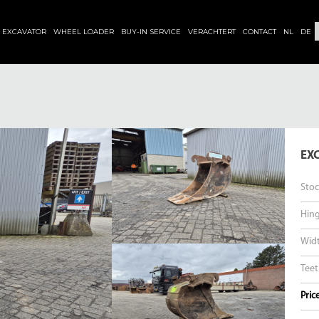
EXCAVATOR
WHEEL LOADER
BUY-IN SERVICE
VERACHTERT
CONTACT
NL
DE
EX
Sto
Hin
Wid
Tee
Pric