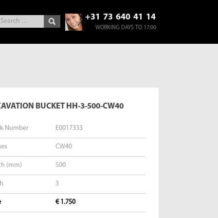
+31 73 640 41 14
WORKING DAYS TO 17:00
CAVATION BUCKET HH-3-500-CW40
ck Number
E0017333
ges
CW40
th (mm)
500
th
3
e
€ 1.750