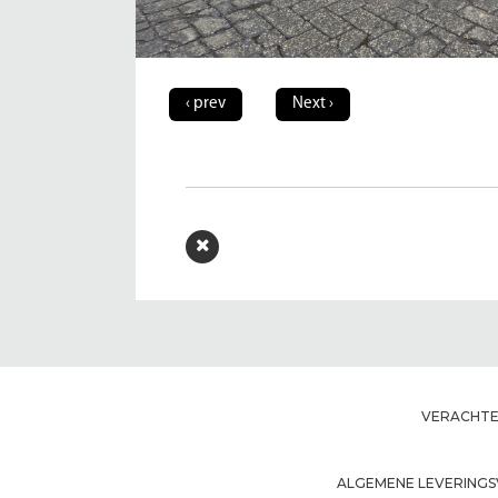
‹ prev
Next ›
VERACHTER
ALGEMENE LEVERIN