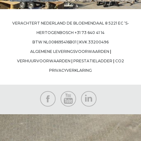
Previous Image
Next Image
VERACHTERT NEDERLAND DE BLOEMENDAAL 8 5221 EC ‘S-
HERTOGENBOSCH +31 73 640 41 14
BTW NL008695416B01 | KVK 33200496
ALGEMENE LEVERINGSVOORWAARDEN
|
VERHUURVOORWAARDEN
|
PRESTATIELADDER
|
CO2
PRIVACYVERKLARING