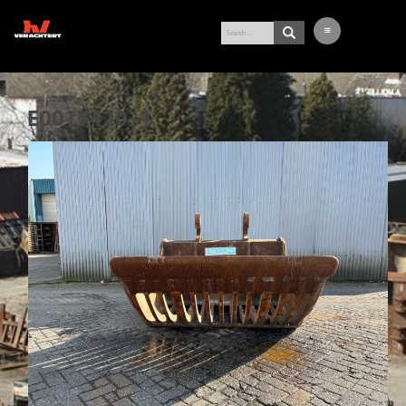
LATEST ARRIVALS
E0017420 -1
EXCAVATOR
WHEEL LOADER
BUY-IN SERVICE
VERACHTERT
CONTACT
NL
DE