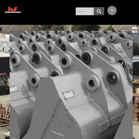
LATEST ARRIVALS
EXCAVATOR
WHEEL LOADER
BUY-IN SERVICE
VERACHTERT
CONTACT
NL
DE