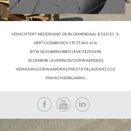
Previous Image
Next Image
VERACHTERT NEDERLAND DE BLOEMENDAAL 8 5221 EC ‘S-
HERTOGENBOSCH +31 73 640 41 14
BTW NL008695416B01 | KVK 33200496
ALGEMENE LEVERINGSVOORWAARDEN
|
VERHUURVOORWAARDEN
|
PRESTATIELADDER
|
CO2
PRIVACYVERKLARING