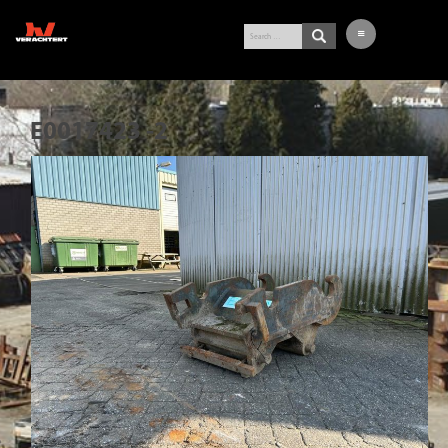
LATEST ARRIVALS
E0017423 -2
EXCAVATOR
WHEEL LOADER
BUY-IN SERVICE
VERACHTERT
CONTACT
NL
DE