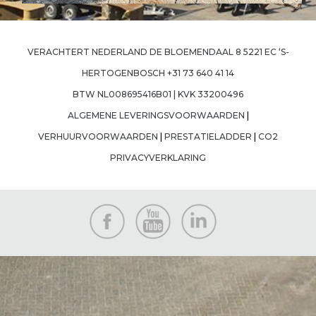
Previous Image
Next Image
VERACHTERT NEDERLAND DE BLOEMENDAAL 8 5221 EC ‘S-
HERTOGENBOSCH +31 73 640 41 14
BTW NL008695416B01 | KVK 33200496
ALGEMENE LEVERINGSVOORWAARDEN
|
VERHUURVOORWAARDEN
|
PRESTATIELADDER
|
CO2
PRIVACYVERKLARING