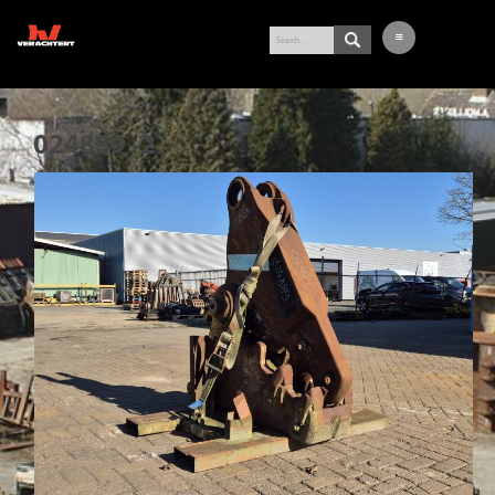
LATEST ARRIVALS
024889 -2
EXCAVATOR
WHEEL LOADER
BUY-IN SERVICE
VERACHTERT
CONTACT
NL
DE