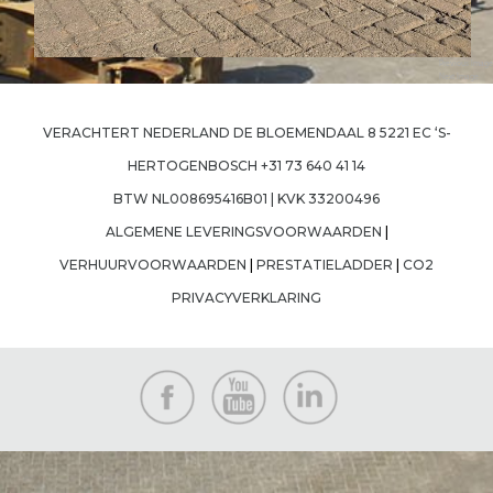
Previous Image
Next Image
VERACHTERT NEDERLAND DE BLOEMENDAAL 8 5221 EC ‘S-
HERTOGENBOSCH +31 73 640 41 14
BTW NL008695416B01 | KVK 33200496
ALGEMENE LEVERINGSVOORWAARDEN
|
VERHUURVOORWAARDEN
|
PRESTATIELADDER
|
CO2
PRIVACYVERKLARING